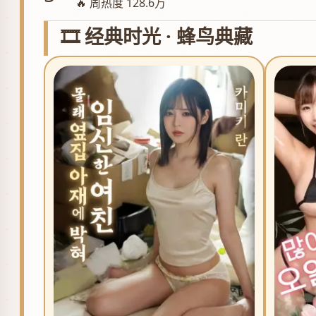
🔥 周热度 128.6万
🎞️ 经典时光 · 蜂鸟典藏