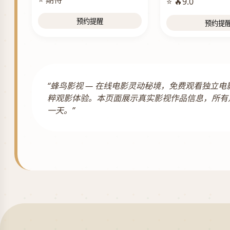
⭐ 🔥9.0
预约提醒
预约提
“蜂鸟影视 — 在线电影灵动秘境，免费观看独
粹观影体验。本页面展示真实影视作品信息，所有
一天。”