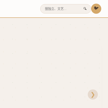
🐦
🔍
❯