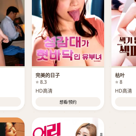
完美的日子
枯叶
⭐ 8.3
⭐ 8
HD高清
HD高清
想看/预约