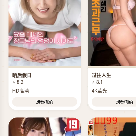
晒后假日
过往人生
⭐ 8.2
⭐ 8.1
HD高清
4K蓝光
想看/预约
想看/预约