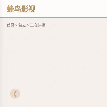
缘
蜂鸟影视
立
即
观
看
首页 > 独立 > 正在热播
❮