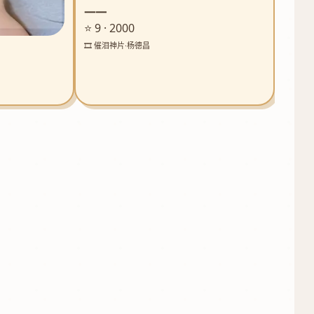
一一
⭐ 9 · 2000
🎞️ 催泪神片·杨德昌