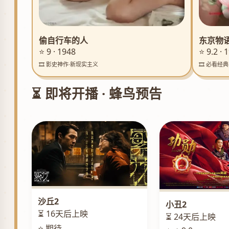
偷自行车的人
东京物
⭐ 9 · 1948
⭐ 9.2 · 
🎞️ 影史神作·新现实主义
🎞️ 必看经
⏳ 即将开播 · 蜂鸟预告
沙丘2
小丑2
⏳ 16天后上映
⏳ 24天后上映
⭐ 期待