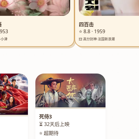
语
四百击
1953
⭐ 8.8 · 1959
典·小津
🎞️ 高分封神·法国新浪潮
死侍3
⏳ 32天后上映
⭐ 超期待