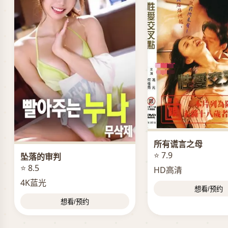
所有谎言之母
⭐ 7.9
坠落的审判
⭐ 8.5
HD高清
4K蓝光
想看/预约
想看/预约