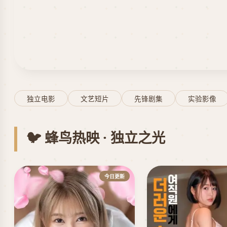
独立电影
文艺短片
先锋剧集
实验影像
🐦 蜂鸟热映 · 独立之光
今日更新