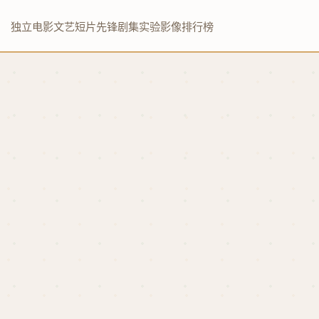
独立电影
文艺短片
先锋剧集
实验影像
排行榜