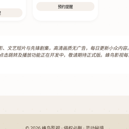
预约提醒
醒
立电影、文艺短片与先锋剧集，高清画质无广告，每日更新小众内
点击跳转及播放功能正在开发中，敬请期待正式版。蜂鸟影视每
© 2026 蜂鸟影视 · 侵权必删 · 灵动秘境