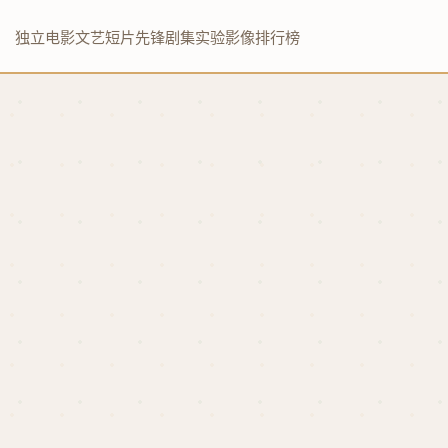
独立电影
文艺短片
先锋剧集
实验影像
排行榜