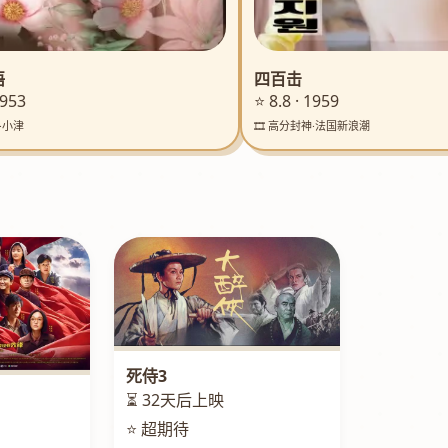
语
四百击
1953
⭐ 8.8 · 1959
典·小津
🎞️ 高分封神·法国新浪潮
死侍3
⏳ 32天后上映
⭐ 超期待