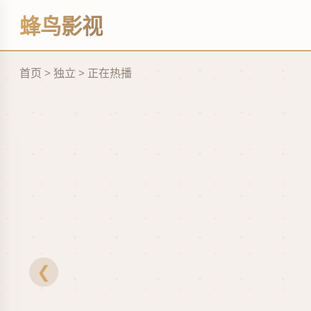
缘
蜂鸟影视
立
即
观
看
首页 > 独立 > 正在热播
❮