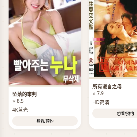
所有谎言之母
⭐ 7.9
坠落的审判
⭐ 8.5
HD高清
4K蓝光
想看/预约
想看/预约