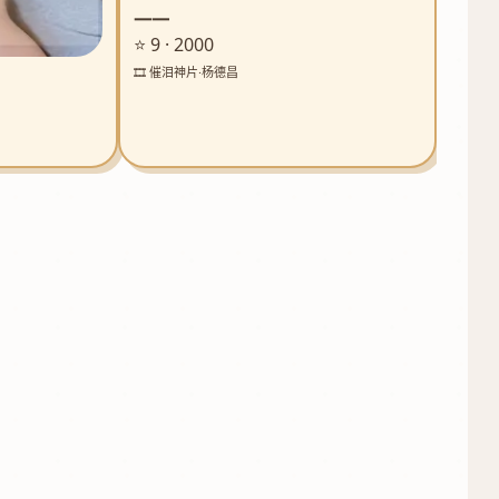
一一
⭐ 9 · 2000
🎞️ 催泪神片·杨德昌