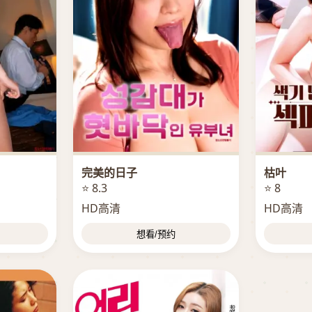
完美的日子
枯叶
⭐ 8.3
⭐ 8
HD高清
HD高清
想看/预约