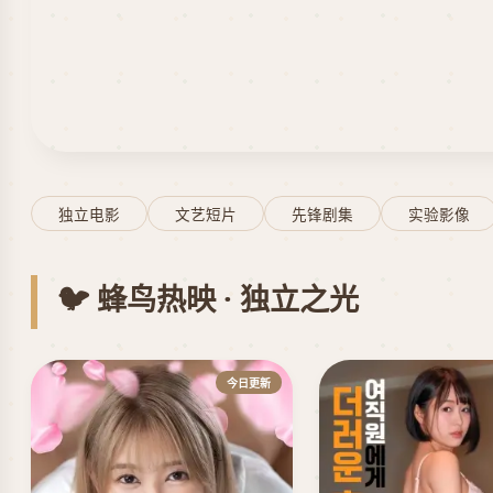
独立电影
文艺短片
先锋剧集
实验影像
🐦 蜂鸟热映 · 独立之光
今日更新