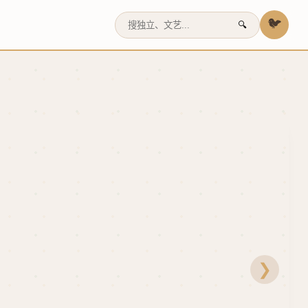
🐦
🔍
❯