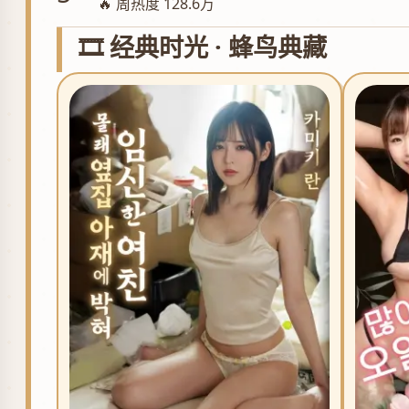
🔥 周热度 128.6万
🎞️ 经典时光 · 蜂鸟典藏