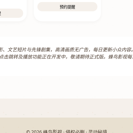
预约提醒
醒
立电影、文艺短片与先锋剧集，高清画质无广告，每日更新小众内
点击跳转及播放功能正在开发中，敬请期待正式版。蜂鸟影视每
© 2026 蜂鸟影视 · 侵权必删 · 灵动秘境