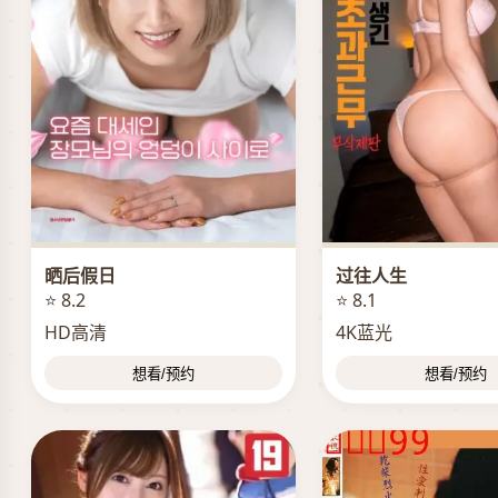
晒后假日
过往人生
⭐ 8.2
⭐ 8.1
HD高清
4K蓝光
想看/预约
想看/预约