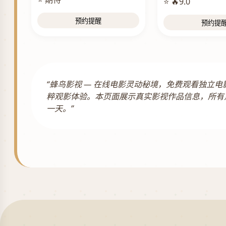
⭐ 🔥9.0
预约提醒
预约提
“蜂鸟影视 — 在线电影灵动秘境，免费观看独
粹观影体验。本页面展示真实影视作品信息，所有
一天。”