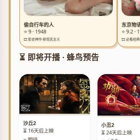
偷自行车的人
东京物
⭐ 9 · 1948
⭐ 9.2 · 
🎞️ 影史神作·新现实主义
🎞️ 必看经
⏳ 即将开播 · 蜂鸟预告
沙丘2
小丑2
⏳ 16天后上映
⏳ 24天后上映
⭐ 期待